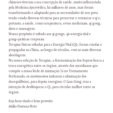
chineses tiveram a sua concepção de saúde, muito influenciada
pela Medicina Ayurvédica, há milhares de anos, mas foram
transformando e adaptando para as necessidades de seu povo,
tendo criado diversas técnicas para preservar e restaurar o qi e,
portanto, a saúde, como acupuntura, ervas medicinais, qi gong,
dieta e massagem.
Nosso propósito é voltado aos qi gongs, qi=energia vital e
gong=práticas corporais.
Terapias físicas voltadas para a Energia Vital (Qi), foram criadas e
propagadas na China, ao longo de séculos, com as mais diversas
abordagens.
Na nossa seleção de Terapias, a Harmonização dos Sopros busca a
troca energética entre os órgãos, através dos meridianos que
compõe a nossa Rede de Animação. Já no Treinamento
Perfumado, os movimentos induzem a eliminação dos
desequilíbrios, para depois energizar. O Lian Gong, traz a
intenção de desbloquear o Qi, para circular melhor entre os
órgãos.
Seja bem-vindo e bom proveito
Attilio Fontana Neto