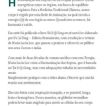
Harmonização dos Sopros em 24 terapias promove trocas
energéticas entre os órgãos, em busca de equilíbrio
orgânico. Para a Medicina Tradicional Chinesa, nosso
corpo é regido por uma Rede de Animação, na qual circula a
energia (Qi) de um órgão ao outro. Quando isto acontece, há
harmonia e saúde.
Em 1988 foi publicado o livro
Tai Ji Qi Gong em 28 exercícios
elaborado
por Dr. Li Ding – Editora Pensamento, com a tradução e revisão
de Maria Lucia Lee, que passou a praticar e oferecer ao público
nos seus Cursos e Aulas.
Com mais de duas décadas de contato assíduo com esta Terapia,
Maria Lucia Lee criou a Harmonização dos Sopros, que é baseada
no Tai Ji Qi Gong, mas com adequações voltadas às necessidades
atuais.
Simplesmente pratique com o vídeo abaixo. Observe que não há
tensão nos movimentos.
Eles são feitos com respiração tranquila, e se possível, longa,
lenta e homogênea. Dessa maneira, os glóbulos vermelhos
podem levar mais oxigênio para nutrir as células do seu corpo.