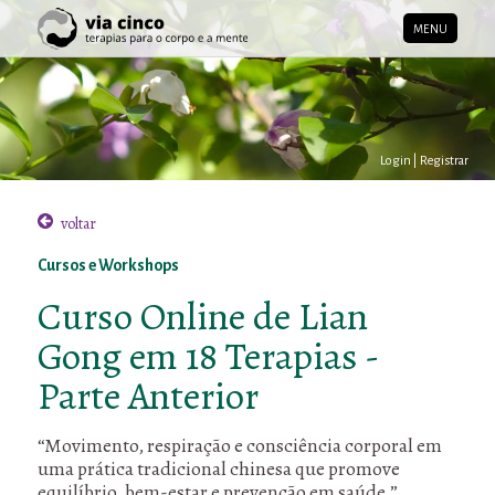
MENU
Login
|
Registrar
voltar
Cursos e Workshops
Curso Online de Lian
Gong em 18 Terapias -
Parte Anterior
“Movimento, respiração e consciência corporal em
uma prática tradicional chinesa que promove
equilíbrio, bem-estar e prevenção em saúde.”