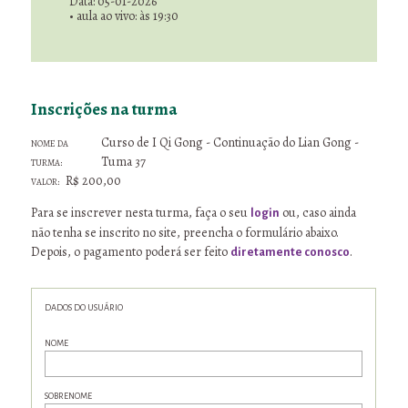
Data: 05-01-2026
• aula ao vivo: às 19:30
Inscrições na turma
Nome da
Curso de I Qi Gong - Continuação do Lian Gong -
turma:
Tuma 37
Valor:
R$ 200,00
Para se inscrever nesta turma, faça o seu
ou, caso ainda
login
não tenha se inscrito no site, preencha o formulário abaixo.
Depois, o pagamento poderá ser feito
.
diretamente conosco
DADOS DO USUÁRIO
NOME
SOBRENOME