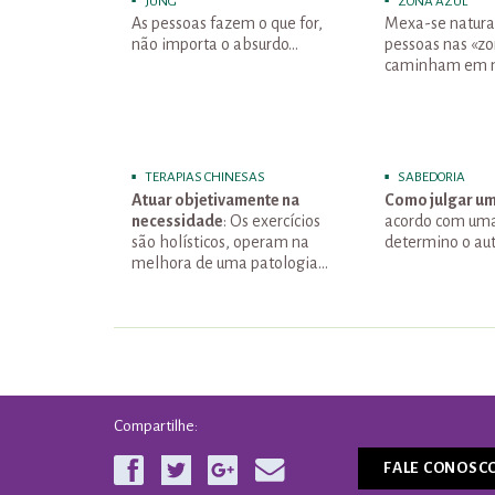
JUNG
ZONA AZUL
As pessoas fazem o que for,
Mexa-se natura
não importa o absurdo…
pessoas nas «zo
caminham em 
TERAPIAS CHINESAS
SABEDORIA
Atuar objetivamente na
Como julgar u
necessidade
: Os exercícios
acordo com uma
são holísticos, operam na
determino o aut
melhora de uma patologia…
Compartilhe:
FALE CONOSC