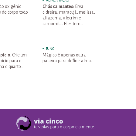
ALIMENTAÇÃO
ndo oxigênio
Chás calmantes
: Erva
s do corpo todo
cidreira, maracujá, melissa,
alfazema, alecrim e
camomila. Eles tem…
JUNG
pício
: Crie um
Mágico é apenas outra
ício para o
palavra para deﬁnir alma.
ha o quarto…