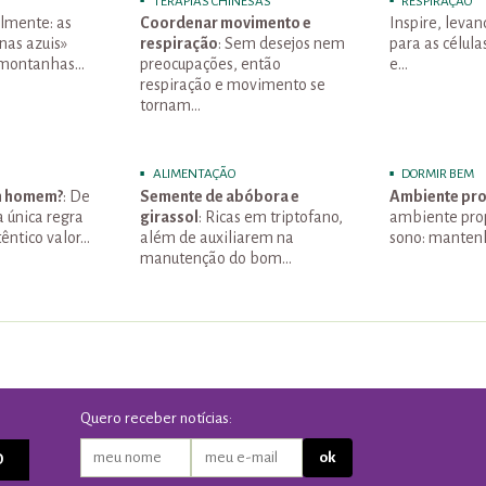
TERAPIAS CHINESAS
RESPIRAÇÃO
lmente: as
Coordenar movimento e
Inspire, leva
nas azuis»
respiração
: Sem desejos nem
para as célula
montanhas…
preocupações, então
e…
respiração e movimento se
tornam…
ALIMENTAÇÃO
DORMIR BEM
m homem?
: De
Semente de abóbora e
Ambiente pro
 única regra
girassol
: Ricas em triptofano,
ambiente prop
êntico valor…
além de auxiliarem na
sono: manten
manutenção do bom…
Quero receber notícias:
O